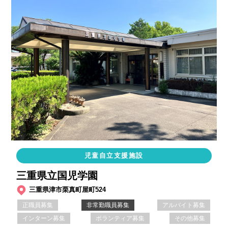
児童自立支援施設
三重県立国児学園
三重県津市栗真町屋町524
正職員募集
非常勤職員募集
アルバイト募集
インターン募集
ボランティア募集
その他募集