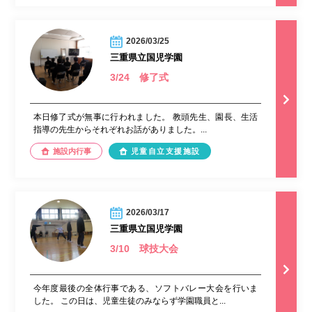
2026/03/25
三重県立国児学園
3/24 修了式
本日修了式が無事に行われました。 教頭先生、園長、生活
指導の先生からそれぞれお話がありました。...
施設内行事
児童自立支援施設
2026/03/17
三重県立国児学園
3/10 球技大会
今年度最後の全体行事である、ソフトバレー大会を行いま
した。 この日は、児童生徒のみならず学園職員と...