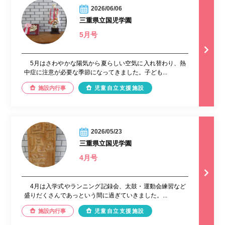
2026/06/06
三重県立国児学園
5月号
5月はさわやかな陽気から夏らしい空気に入れ替わり、熱
中症に注意が必要な季節になってきました。子ども...
施設内行事
児童自立支援施設
2026/05/23
三重県立国児学園
4月号
4月は入学式やランニング記録会、太鼓・運動会練習など
盛りだくさんであっという間に過ぎていきました。...
施設内行事
児童自立支援施設