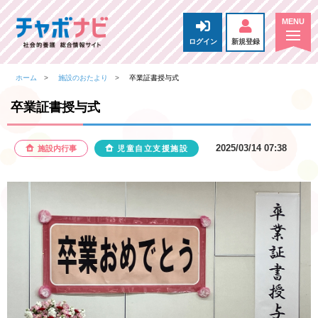
ログイン
新規登録
ホーム
施設のおたより
卒業証書授与式
卒業証書授与式
2025/03/14 07:38
施設内行事
児童自立支援施設