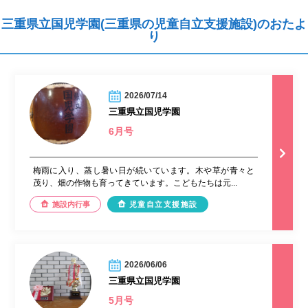
三重県立国児学園(三重県の児童自立支援施設)のおたよ
り
2026/07/14
三重県立国児学園
6月号
梅雨に入り、蒸し暑い日が続いています。木や草が青々と
茂り、畑の作物も育ってきています。こどもたちは元...
施設内行事
児童自立支援施設
2026/06/06
三重県立国児学園
5月号