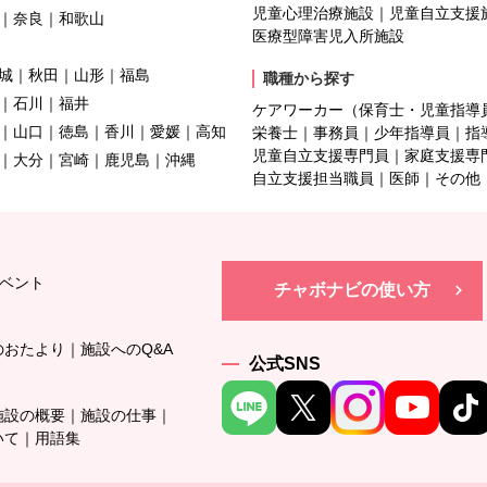
児童心理治療施設
児童自立支援
奈良
和歌山
医療型障害児入所施設
城
秋田
山形
福島
職種から探す
石川
福井
ケアワーカー（保育士・児童指導
山口
徳島
香川
愛媛
高知
栄養士
事務員
少年指導員
指
児童自立支援専門員
家庭支援専
大分
宮崎
鹿児島
沖縄
自立支援担当職員
医師
その他
ベント
チャボナビの使い方
のおたより
施設へのQ&A
公式SNS
施設の概要
施設の仕事
いて
用語集