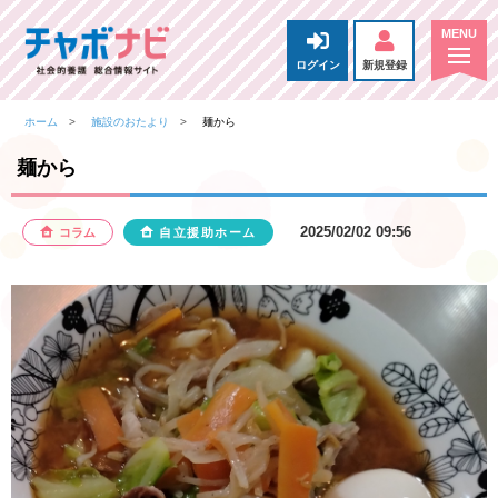
ログイン
新規登録
ホーム
施設のおたより
麺から
麺から
2025/02/02 09:56
コラム
自立援助ホーム