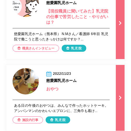
慈愛園乳児ホーム
【現役職員に聞いてみた】乳児院
の仕事で苦労したこと・やりがい
は？
慈愛園乳児ホーム（熊本県） N.Mさん／看護師 6年目 乳児
院で働こうと思ったきっかけは何ですか？...
職員さんインタビュー
乳児院
2022/11/23
慈愛園乳児ホーム
おやつ
ある日の午後のおやつは、みんなで作ったホットケーキ。
アンパンマンのかわいいエプロンに、三角巾も着け...
施設内行事
乳児院