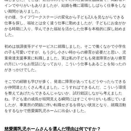
インでやりがいもありましたが、結婚を機に退職ししばらく仕事をしな
い期間がありました。
その後、ライフワークステージの変化から子ども2人を見ながらできる
仕事を探し、福祉とは全く違う仕事に勤めましたが、子どもにお金がか
かる時期に入り、学んできた福祉を活かした仕事を本格的に探し始めま
した。
初めは放課後等デイサービスに就職しました。そこで働くなかで小学生
の子も可愛いですが、もう少し小さい時からの療育が必要だと思い、児
童発達支援事業に転職しました。実は私の子どもも発達障害があり療育
の方にいつもお世話になっており、こういう仕事もあることを知ったの
がきっかけでした。
そこでの経験も学びが多く、発達に障害があってもどうやったらできる
か仲間達とたくさん考えました。こうすればできるんだ、こういう環境
を整えてあげたらできるんじゃないか、試行錯誤しながら考えました
ね。子ども達の成長が垣間見える瞬間にはすごくやりがいも感じていま
したが、事業所の閉鎖に伴い転職せざるを得ない状況となり、就職活動
をするなかで慈愛園乳児ホームに出会いました。
慈愛園乳児ホームさんを選んだ理由は何ですか？