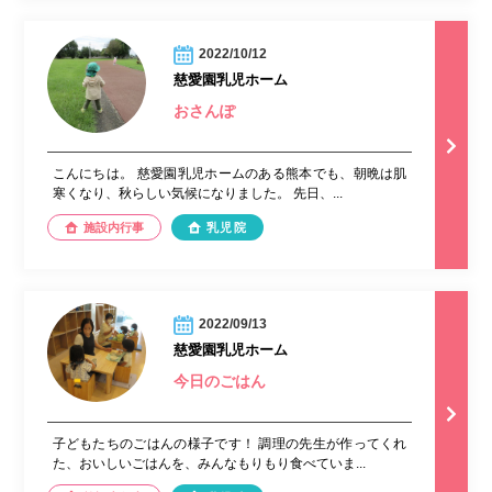
2022/10/12
慈愛園乳児ホーム
おさんぽ
こんにちは。 慈愛園乳児ホームのある熊本でも、朝晩は肌
寒くなり、秋らしい気候になりました。 先日、...
施設内行事
乳児院
2022/09/13
慈愛園乳児ホーム
今日のごはん
子どもたちのごはんの様子です！ 調理の先生が作ってくれ
た、おいしいごはんを、みんなもりもり食べていま...