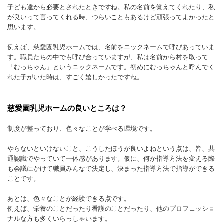
子ども達から必要とされたときですね。私の名前を覚えてくれたり、私
が良いって言ってくれる時、つらいこともあるけど頑張ってよかったと
思います。
例えば、慈愛園乳児ホームでは、名前をニックネームで呼びあっていま
す。職員たちの中でも呼び合っていますが、私は名前から村を取って
「むっちゃん」というニックネームです。初めにむっちゃんと呼んでく
れた子がいた時は、すごく嬉しかったですね。
慈愛園乳児ホームの良いところは？
制度が整っており、色々なことが学べる環境です。
やらないといけないこと、こうしたほうが良いよねという点は、皆、共
通認識でやっていて一体感があります。仮に、何か指導方法を変える際
も会議にかけて職員みんなで決定し、決まった指導方法で指導ができる
ことです。
あとは、色々なことが経験できる点です。
例えば、栄養のことだったり看護のことだったり、他のプロフェッショ
ナルな方も多くいらっしゃいます。