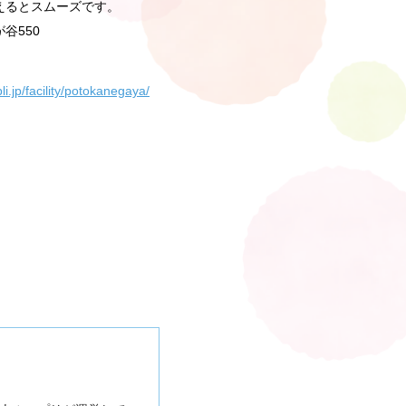
えるとスムーズです。
谷550
pli.jp/facility/potokanegaya/