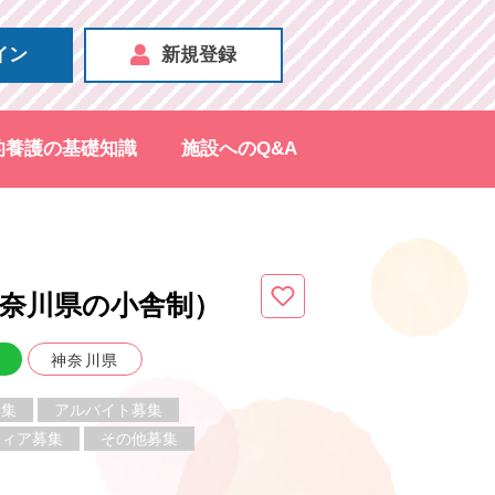
イン
新規登録
的養護の基礎知識
施設へのQ&A
奈川県
の小舎制
）
神奈川県
募集
アルバイト募集
ティア募集
その他募集