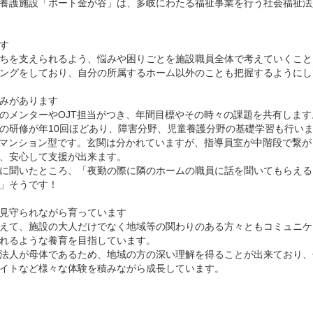
養護施設「ポート金が谷」は、多岐にわたる福祉事業を行う社会福祉法
す
ちを支えられるよう、悩みや困りごとを施設職員全体で考えていくこと
ングをしており、自分の所属するホーム以外のことも把握するようにし
みがあります
のメンターやOJT担当がつき、年間目標やその時々の課題を共有します
の研修が年10回ほどあり、障害分野、児童養護分野の基礎学習も行い
るマンション型です。玄関は分かれていますが、指導員室が中階段で繋
、安心して支援が出来ます。
に聞いたところ、「夜勤の際に隣のホームの職員に話を聞いてもらえる
」そうです！
見守られながら育っています
えて、施設の大人だけでなく地域等の関わりのある方々ともコミュニケ
れるような養育を目指しています。
法人が母体であるため、地域の方の深い理解を得ることが出来ており、
イトなど様々な体験を積みながら成長しています。