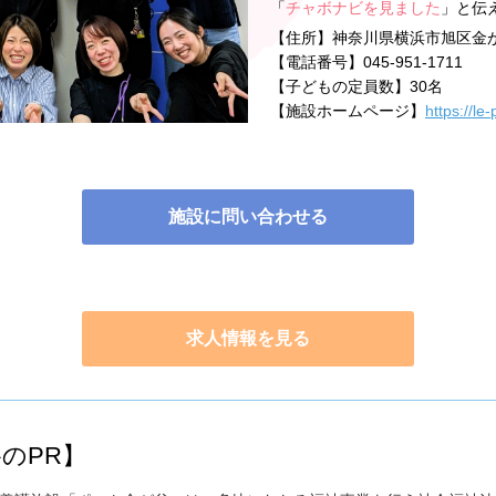
「
チャボナビを見ました
」と伝
【住所】
神奈川県横浜市旭区金が
【電話番号】
045-951-1711
【子どもの定員数】
30名
【施設ホームページ】
https://le-
施設に問い合わせる
求人情報を見る
のPR】