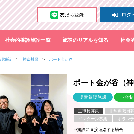
ログ
友だち登録
社会的養護施設一覧
施設のリアルを知る
社会
養護施設
神奈川県
ポート金が谷
ポート金が谷（神
児童養護施設
小舎制
正職員募集
非常勤職員
インターン募集
ボラン
※施設に直接連絡する場合