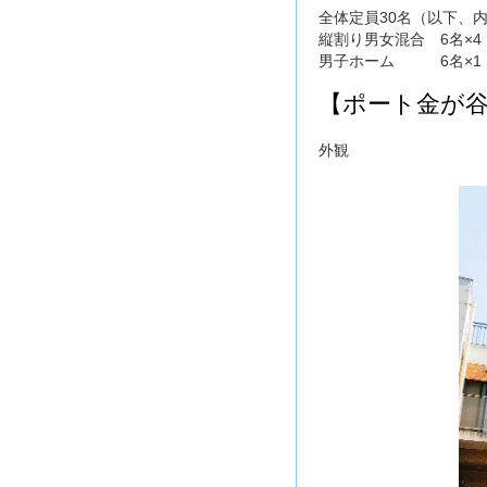
全体定員30名（以下、
縦割り男女混合 6名×4
男子ホーム 6名×1
【ポート金が
外観