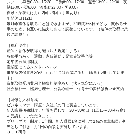
シフト（早番6:30～15:30、日勤8:00～17:00、遅番13:00～22:00、夜
勤15:00～翌9:00、深夜勤22:00～翌9:00）
夜勤・深夜勤は月に2回～3回（手当あり）
年間休日112日
毎月希望休を取ることはできますが、24時間365日子どもに関わる仕
事のため、お互いに協力しあって調整しています。（連休の取得は柔
軟に調整可）
［福利厚生］
産休・育休が取得可能（法人規定による）
各種手当あり（通勤，家賃補助，児童施設手当等）
定年後再雇用制度
産業医によるメンタルヘルス
事業所内保育所2か所（うち1つは近隣にあり、職員も利用していま
す）
資格取得受講費用全額負担制度あり（法人規定による）
社会福祉士、臨床心理士、公認心理士、保育士の資格は祝い金支給
［研修と人材育成］
ビジネスマナー講座：入社式の日に実施しています。
新人職員研修制度：年間を通して、20〜30項目（1回15〜30分程度）
を受講していただきます。
プリセプター制度：1年間、新人職員1名に対して1名の先輩職員が担
当として付き、月1回の面談を実施しています。
ＯＪＴ研修