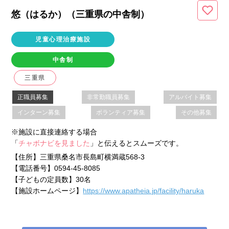
悠（はるか）（三重県
の中舎制
）
児童心理治療施設
中舎制
三重県
正職員募集
非常勤職員募集
アルバイト募集
インターン募集
ボランティア募集
その他募集
※施設に直接連絡する場合
「
チャボナビを見ました
」と伝えるとスムーズです。
【住所】
三重県桑名市長島町横満蔵568-3
【電話番号】
0594-45-8085
【子どもの定員数】
30名
【施設ホームページ】
https://www.apatheia.jp/facility/haruka