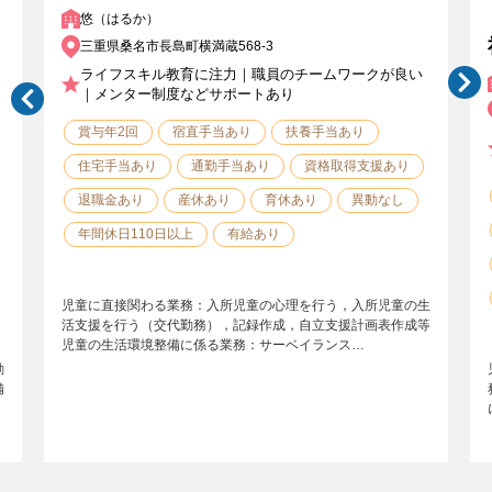
悠（はるか）
三重県桑名市長島町横満蔵568-3
ライフスキル教育に注力｜職員のチームワークが良い
｜メンター制度などサポートあり
賞与年2回
宿直手当あり
扶養手当あり
住宅手当あり
通勤手当あり
資格取得支援あり
退職金あり
産休あり
育休あり
異動なし
年間休日110日以上
有給あり
児童に直接関わる業務：入所児童の心理を行う，入所児童の生
活支援を行う（交代勤務），記録作成，自立支援計画表作成等
児童の生活環境整備に係る業務：サーベイランス…
勤
備