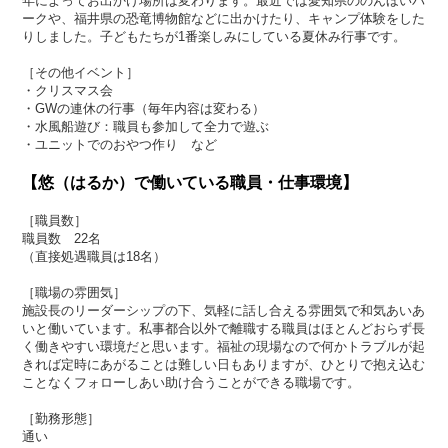
年によってお出かけ場所は変わります。最近では愛知県ののんほいパ
ークや、福井県の恐竜博物館などに出かけたり、キャンプ体験をした
りしました。子どもたちが1番楽しみにしている夏休み行事です。
［その他イベント］
・クリスマス会
・GWの連休の行事（毎年内容は変わる）
・水風船遊び：職員も参加して全力で遊ぶ
・ユニットでのおやつ作り など
【悠（はるか）で働いている職員・仕事環境】
［職員数］
職員数 22名
（直接処遇職員は18名）
［職場の雰囲気］
施設長のリーダーシップの下、気軽に話し合える雰囲気で和気あいあ
いと働いています。私事都合以外で離職する職員はほとんどおらず長
く働きやすい環境だと思います。福祉の現場なので何かトラブルが起
きれば定時にあがることは難しい日もありますが、ひとりで抱え込む
ことなくフォローしあい助け合うことができる職場です。
［勤務形態］
通い