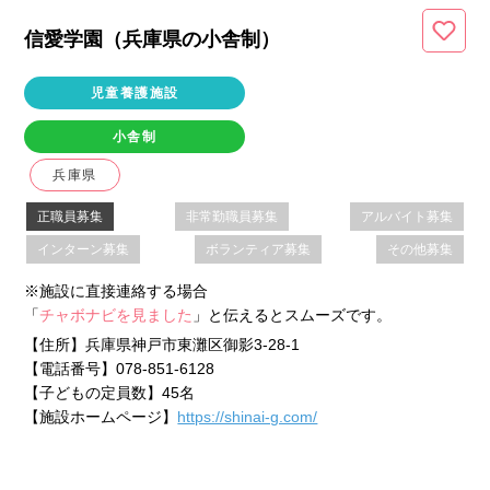
信愛学園（兵庫県
の小舎制
）
児童養護施設
小舎制
兵庫県
正職員募集
非常勤職員募集
アルバイト募集
インターン募集
ボランティア募集
その他募集
※施設に直接連絡する場合
「
チャボナビを見ました
」と伝えるとスムーズです。
【住所】
兵庫県神戸市東灘区御影3-28-1
【電話番号】
078-851-6128
【子どもの定員数】
45名
【施設ホームページ】
https://shinai-g.com/