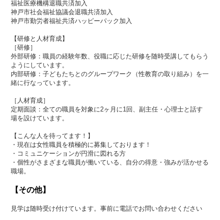
福祉医療機構退職共済加入
神戸市社会福祉協議会退職共済加入
神戸市勤労者福祉共済ハッピーパック加入
【研修と人材育成】
［研修］
外部研修：職員の経験年数、役職に応じた研修を随時受講してもらう
ようにしています。
内部研修：子どもたちとのグループワーク（性教育の取り組み）を一
緒に行なっています。
［人材育成］
定期面談：全ての職員を対象に2ヶ月に1回、副主任・心理士と話す
場を設けています。
【こんな人を待ってます！】
・現在は女性職員を積極的に募集しております！
・コミュニケーションが円滑に図れる方
・個性がさまざまな職員が働いている、自分の得意・強みが活かせる
職場。
【その他】
見学は随時受け付けています。事前に電話でお問い合わせください