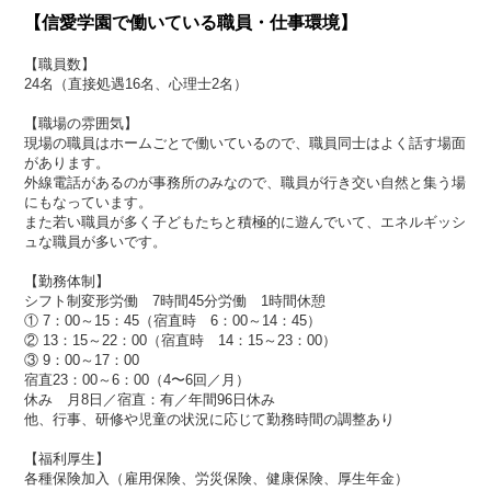
【信愛学園で働いている職員・仕事環境】
【職員数】
24名（直接処遇16名、心理士2名）
【職場の雰囲気】
現場の職員はホームごとで働いているので、職員同士はよく話す場面
があります。
外線電話があるのが事務所のみなので、職員が行き交い自然と集う場
にもなっています。
また若い職員が多く子どもたちと積極的に遊んでいて、エネルギッシ
ュな職員が多いです。
【勤務体制】
シフト制変形労働 7時間45分労働 1時間休憩
① 7：00～15：45（宿直時 6：00～14：45）
② 13：15～22：00（宿直時 14：15～23：00）
③ 9：00～17：00
宿直23：00～6：00（4〜6回／月）
休み 月8日／宿直：有／年間96日休み
他、行事、研修や児童の状況に応じて勤務時間の調整あり
【福利厚生】
各種保険加入（雇用保険、労災保険、健康保険、厚生年金）