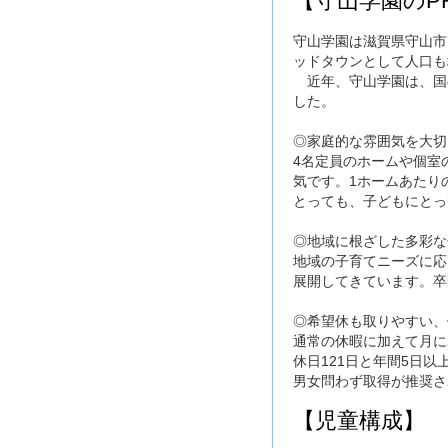
【守山学園のP
守山学園は滋賀県守山市
ッドタウンとして人口も
近年、守山学園は、国
した。
◎家庭的な雰囲気を大切
4名定員のホームや個室
気です。1ホームあたり
とっても、子どもにとっ
◎地域に根ざした多彩な
地域の子育てニーズに応
展開してきています。卒
◎希望休も取りやすい、
通常の休暇に加えて月に
休日121日と年間5日
男女問わず取得が推奨さ
【児童構成】