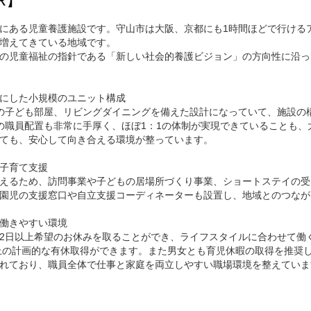
R】
にある児童養護施設です。守山市は大阪、京都にも1時間ほどで行ける
増えてきている地域です。
の児童福祉の指針である「新しい社会的養護ビジョン」の方向性に沿っ
にした小規模のユニット構成
の子ども部屋、リビングダイニングを備えた設計になっていて、施設の
の職員配置も非常に手厚く、ほぼ1：1の体制が実現できていることも、
ても、安心して向き合える環境が整っています。
子育て支援
えるため、訪問事業や子どもの居場所づくり事業、ショートステイの受
園児の支援窓口や自立支援コーディネーターも設置し、地域とのつなが
働きやすい環境
2日以上希望のお休みを取ることができ、ライフスタイルに合わせて働
以上の計画的な有休取得ができます。また男女とも育児休暇の取得を推奨
れており、職員全体で仕事と家庭を両立しやすい職場環境を整えていま