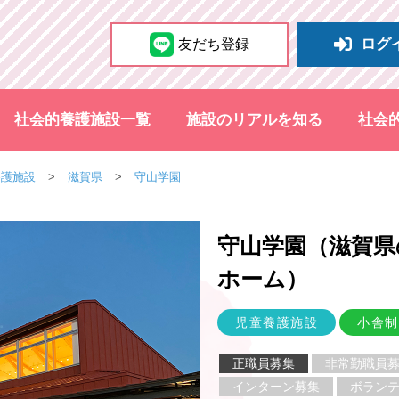
ログ
友だち登録
社会的養護施設一覧
施設のリアルを知る
社会
養護施設
滋賀県
守山学園
守山学園（滋賀県
ホーム
）
児童養護施設
小舎制
正職員募集
非常勤職員
インターン募集
ボラン