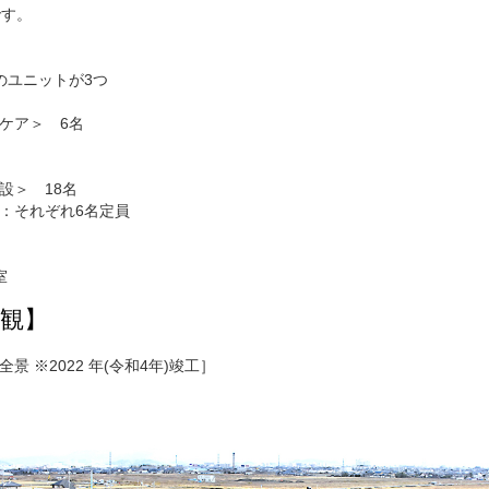
です。
のユニットが3つ
ケア＞ 6名
設＞ 18名
：それぞれ6名定員
室
観】
 ※2022 年(令和4年)竣工］