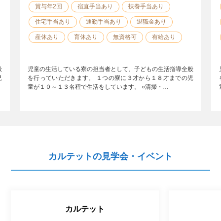
賞与年2回
宿直手当あり
扶養手当あり
住宅手当あり
通勤手当あり
退職金あり
産休あり
育休あり
無資格可
有給あり
般
児童の生活している寮の担当者として、子どもの生活指導全般
児
を行っていただきます。 １つの寮に３才から１８才までの児
童が１０～１３名程で生活をしています。 ○清掃・…
カルテットの見学会・イベント
カルテット