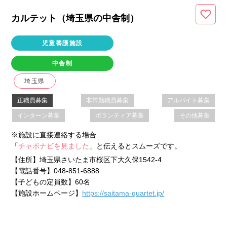
カルテット（埼玉県
の中舎制
）
児童養護施設
中舎制
埼玉県
正職員募集
非常勤職員募集
アルバイト募集
インターン募集
ボランティア募集
その他募集
※施設に直接連絡する場合
「
チャボナビを見ました
」と伝えるとスムーズです。
【住所】
埼玉県さいたま市桜区下大久保1542-4
【電話番号】
048-851-6888
【子どもの定員数】
60名
【施設ホームページ】
https://saitama-quartet.jp/