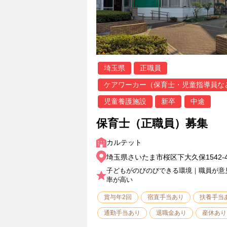
埼玉県
正職員
ケアワーカー（保育士・児童指導員な
児童養護施設
新卒
中途
保育士（正職員）募集
カルテット
埼玉県さいたま市桜区下大久保1542-
子どもがのびのびできる環境｜職員が意
率が高い
賞与年2回
宿直手当あり
扶養手当
通勤手当あり
退職金あり
産休あり