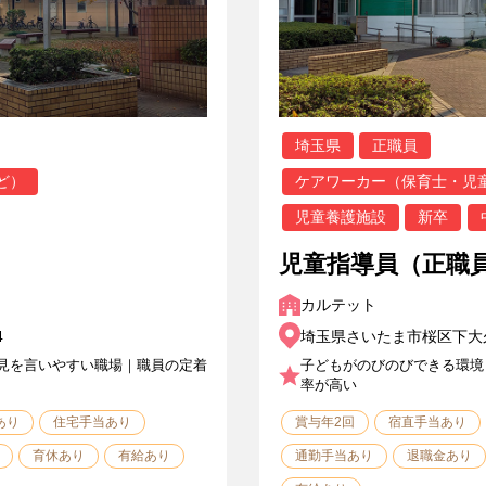
埼玉県
正職員
ど）
ケアワーカー（保育士・児
児童養護施設
新卒
児童指導員（正職
カルテット
4
埼玉県さいたま市桜区下大久保
見を言いやすい職場｜職員の定着
子どもがのびのびできる環境
率が高い
あり
住宅手当あり
賞与年2回
宿直手当あり
育休あり
有給あり
通勤手当あり
退職金あり