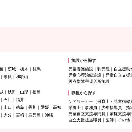
施設から探す
葉
茨城
栃木
群馬
児童養護施設
乳児院
自立援助
児童心理治療施設
児童自立支援
奈良
和歌山
医療型障害児入所施設
城
秋田
山形
福島
職種から探す
石川
福井
ケアワーカー（保育士・児童指導
山口
徳島
香川
愛媛
高知
栄養士
事務員
少年指導員
指
児童自立支援専門員
家庭支援専
大分
宮崎
鹿児島
沖縄
自立支援担当職員
医師
その他