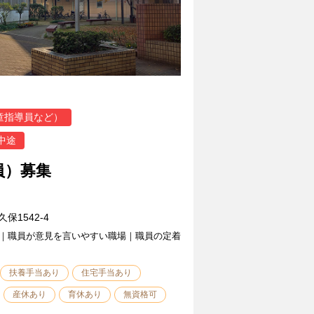
童指導員など）
中途
員）募集
1542-4
｜職員が意見を言いやすい職場｜職員の定着
扶養手当あり
住宅手当あり
産休あり
育休あり
無資格可