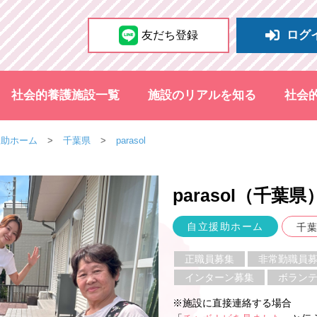
ログ
友だち登録
社会的養護施設一覧
施設のリアルを知る
社会
援助ホーム
千葉県
parasol
parasol（千葉県
自立援助ホーム
千
正職員募集
非常勤職員
インターン募集
ボラン
※施設に直接連絡する場合