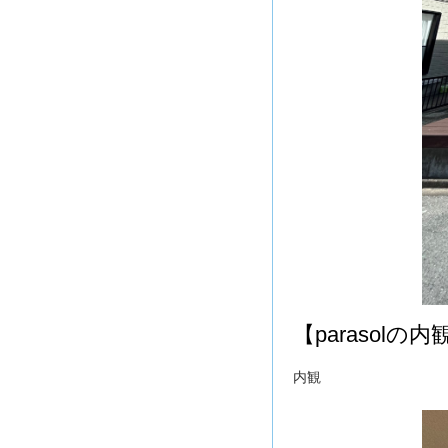
【parasolの内
内観