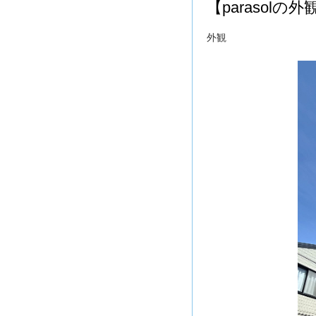
【parasolの外
外観