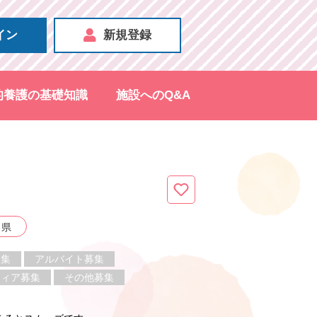
イン
新規登録
的養護の基礎知識
施設へのQ&A
）
葉県
募集
アルバイト募集
ティア募集
その他募集