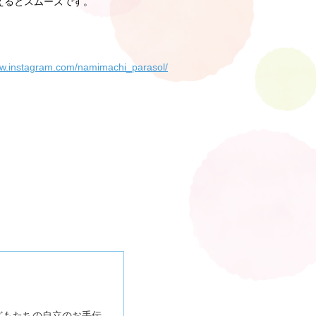
えるとスムーズです。
ww.instagram.com/namimachi_parasol/
どもたちの自立のお手伝