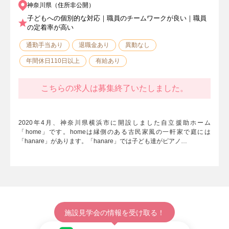
神奈川県（住所非公開）
子どもへの個別的な対応｜職員のチームワークが良い｜職員
の定着率が高い
通勤手当あり
退職金あり
異動なし
年間休日110日以上
有給あり
こちらの求人は募集終了いたしました。
2020年4月、神奈川県横浜市に開設しました自立援助ホーム
「home」です。homeは縁側のある古民家風の一軒家で庭には
「hanare」があります。「hanare」では子ども達がピアノ…
施設見学会の情報を受け取る！