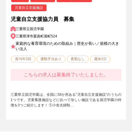
児童自立支援施設
児童自立支援協力員 募集
三重県立国児学園
三重県津市栗真町屋町524
家庭的な養育環境のための取組み｜歴史が長い／規模の大き
い法人
賞与年2回
通勤手当あり
夜勤なし
週休2日
こちらの求人は募集終了いたしました。
三重県立国児学園は、全国に58か所ある”児童自立支援施設”のうちの
1つです。児童養護施設などに比べて珍しい施設である国児学園の特
徴を3つご紹介します！ ①小舎夫婦制…