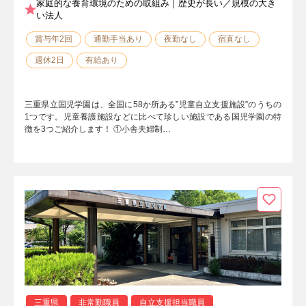
家庭的な養育環境のための取組み｜歴史が長い／規模の大き
い法人
賞与年2回
通勤手当あり
夜勤なし
宿直なし
週休2日
有給あり
三重県立国児学園は、全国に58か所ある”児童自立支援施設”のうちの
1つです。児童養護施設などに比べて珍しい施設である国児学園の特
徴を3つご紹介します！ ①小舎夫婦制…
三重県
非常勤職員
自立支援担当職員