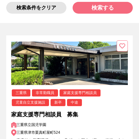
検索する
検索条件をクリア
三重県
非常勤職員
家庭支援専門相談員
児童自立支援施設
新卒
中途
家庭支援専門相談員 募集
三重県立国児学園
三重県津市栗真町屋町524