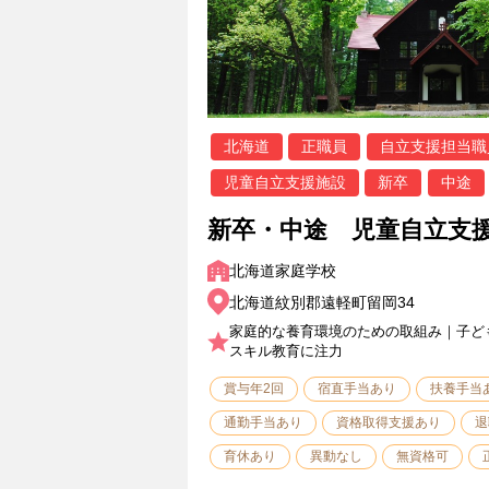
北海道
正職員
自立支援担当職
児童自立支援施設
新卒
中途
新卒・中途 児童自立支
北海道家庭学校
北海道紋別郡遠軽町留岡34
家庭的な養育環境のための取組み｜子ど
スキル教育に注力
賞与年2回
宿直手当あり
扶養手当
通勤手当あり
資格取得支援あり
退
育休あり
異動なし
無資格可