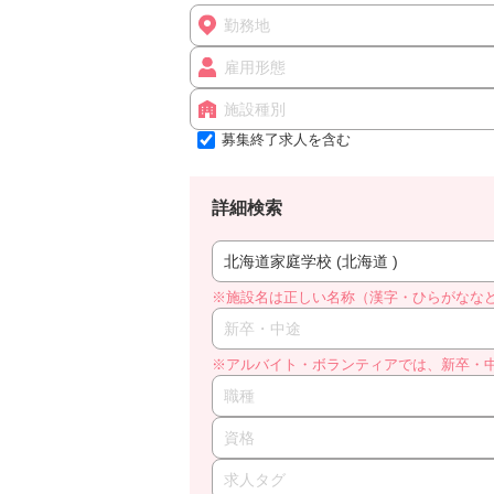
勤務地
雇用形態
施設種別
募集終了求人を含む
詳細検索
北海道家庭学校 (北海道 )
※施設名は正しい名称（漢字・ひらがなな
新卒・中途
※アルバイト・ボランティアでは、新卒・
職種
資格
求人タグ