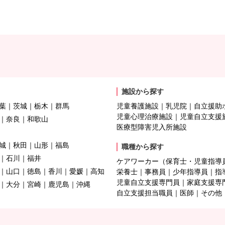
施設から探す
葉
茨城
栃木
群馬
児童養護施設
乳児院
自立援助
児童心理治療施設
児童自立支援
奈良
和歌山
医療型障害児入所施設
城
秋田
山形
福島
職種から探す
石川
福井
ケアワーカー（保育士・児童指導
山口
徳島
香川
愛媛
高知
栄養士
事務員
少年指導員
指
児童自立支援専門員
家庭支援専
大分
宮崎
鹿児島
沖縄
自立支援担当職員
医師
その他