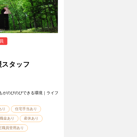
員
援スタッフ
もがのびのびできる環境｜ライフ
あり
住宅手当あり
職金あり
産休あり
正職員登用あり