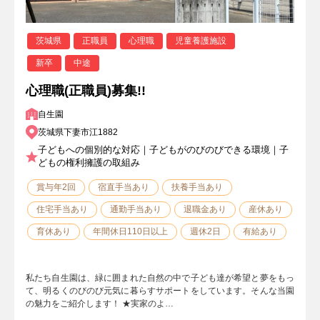
茨城県
正職員
心理職
児童養護施設
新卒
中途
心理職(正職員)募集!!
自生園
茨城県下妻市江1882
子どもへの個別的な対応｜子どもがのびのびできる環境｜子
どもの権利擁護の取組み
賞与年2回
宿直手当あり
扶養手当あり
住宅手当あり
通勤手当あり
退職金あり
産休あり
育休あり
年間休日110日以上
週休2日
有給あり
私たち自生園は、緑に囲まれた自然の中で子ども達が希望と夢をもっ
て、明るくのびのび元気に暮らすサポートをしています。そんな当園
の魅力をご紹介します！ ★実家のよ…