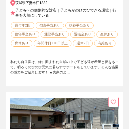
茨城県下妻市江1882
子どもへの個別的な対応｜子どもがのびのびできる環境｜行
事を大切にしている
賞与年2回
宿直手当あり
扶養手当あり
住宅手当あり
通勤手当あり
退職金あり
産休あり
育休あり
年間休日110日以上
週休2日
有給あり
私たち自生園は、緑に囲まれた自然の中で子ども達が希望と夢をもっ
て、明るくのびのび元気に暮らすサポートをしています。そんな当園
の魅力をご紹介します！ ★実家のよ…