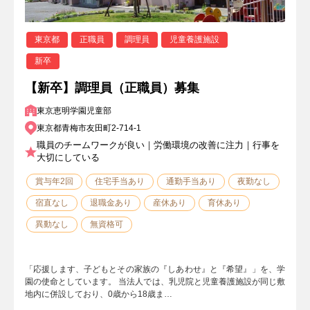
東京都
正職員
調理員
児童養護施設
新卒
【新卒】調理員（正職員）募集
東京恵明学園児童部
東京都青梅市友田町2-714-1
職員のチームワークが良い｜労働環境の改善に注力｜行事を
大切にしている
賞与年2回
住宅手当あり
通勤手当あり
夜勤なし
宿直なし
退職金あり
産休あり
育休あり
異動なし
無資格可
「応援します、子どもとその家族の『しあわせ』と『希望』」を、学
園の使命としています。 当法人では、乳児院と児童養護施設が同じ敷
地内に併設しており、0歳から18歳ま…