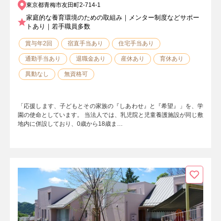
東京都青梅市友田町2-714-1
家庭的な養育環境のための取組み｜メンター制度などサポー
トあり｜若手職員多数
賞与年2回
宿直手当あり
住宅手当あり
通勤手当あり
退職金あり
産休あり
育休あり
異動なし
無資格可
「応援します、子どもとその家族の『しあわせ』と『希望』」を、学
園の使命としています。 当法人では、乳児院と児童養護施設が同じ敷
地内に併設しており、0歳から18歳ま…