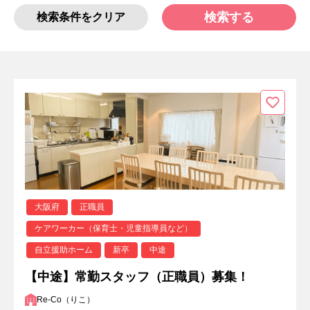
検索する
検索条件をクリア
大阪府
正職員
ケアワーカー（保育士・児童指導員など）
自立援助ホーム
新卒
中途
【中途】常勤スタッフ（正職員）募集！
Re-Co（りこ）