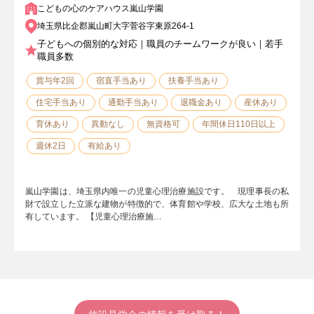
こどもの心のケアハウス嵐山学園
埼玉県比企郡嵐山町大字菅谷字東原264-1
子どもへの個別的な対応｜職員のチームワークが良い｜若手
職員多数
賞与年2回
宿直手当あり
扶養手当あり
住宅手当あり
通勤手当あり
退職金あり
産休あり
育休あり
異動なし
無資格可
年間休日110日以上
週休2日
有給あり
嵐山学園は、埼玉県内唯一の児童心理治療施設です。 現理事長の私
財で設立した立派な建物が特徴的で、体育館や学校、広大な土地も所
有しています。 【児童心理治療施…