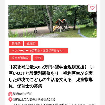
長野県
正職員
ケアワーカー（保育士・児童指導員など）
児童養護施設
中途
【家賃補助最大8.2万円×奨学金返済支援】 手
厚いOJTと段階別研修あり！福利厚生が充実
した環境でこどもの生活を支える、児童指導
員、保育士の募集
興望館沓掛学荘
長野県北佐久郡軽井沢町長倉2436