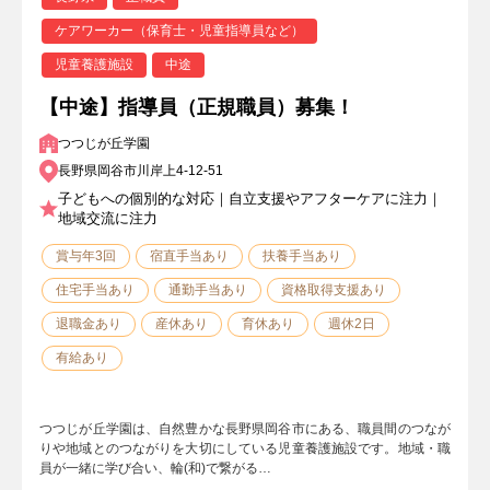
ケアワーカー（保育士・児童指導員など）
児童養護施設
中途
【中途】指導員（正規職員）募集！
つつじが丘学園
長野県岡谷市川岸上4-12-51
子どもへの個別的な対応｜自立支援やアフターケアに注力｜
地域交流に注力
賞与年3回
宿直手当あり
扶養手当あり
住宅手当あり
通勤手当あり
資格取得支援あり
退職金あり
産休あり
育休あり
週休2日
有給あり
つつじが丘学園は、自然豊かな長野県岡谷市にある、職員間のつなが
りや地域とのつながりを大切にしている児童養護施設です。地域・職
員が一緒に学び合い、輪(和)で繋がる…