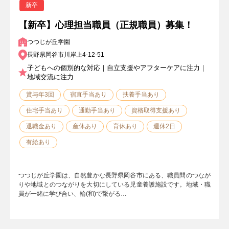
新卒
【新卒】心理担当職員（正規職員）募集！
つつじが丘学園
長野県岡谷市川岸上4-12-51
子どもへの個別的な対応｜自立支援やアフターケアに注力｜
地域交流に注力
賞与年3回
宿直手当あり
扶養手当あり
住宅手当あり
通勤手当あり
資格取得支援あり
退職金あり
産休あり
育休あり
週休2日
有給あり
つつじが丘学園は、自然豊かな長野県岡谷市にある、職員間のつなが
りや地域とのつながりを大切にしている児童養護施設です。地域・職
員が一緒に学び合い、輪(和)で繋がる…