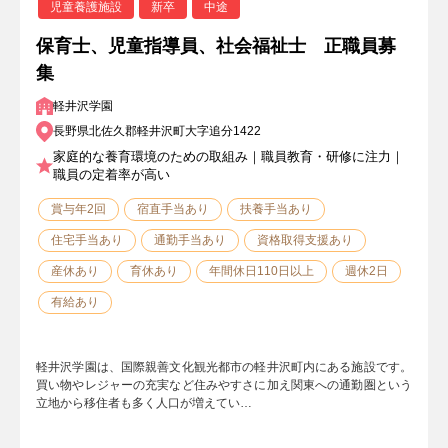
児童養護施設
新卒
中途
保育士、児童指導員、社会福祉士 正職員募
集
軽井沢学園
長野県北佐久郡軽井沢町大字追分1422
家庭的な養育環境のための取組み｜職員教育・研修に注力｜
職員の定着率が高い
賞与年2回
宿直手当あり
扶養手当あり
住宅手当あり
通勤手当あり
資格取得支援あり
産休あり
育休あり
年間休日110日以上
週休2日
有給あり
軽井沢学園は、国際親善文化観光都市の軽井沢町内にある施設です。
買い物やレジャーの充実など住みやすさに加え関東への通勤圏という
立地から移住者も多く人口が増えてい…