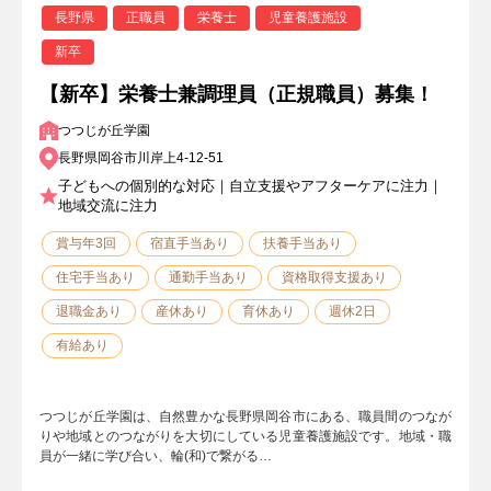
長野県
正職員
栄養士
児童養護施設
新卒
【新卒】栄養士兼調理員（正規職員）募集！
つつじが丘学園
長野県岡谷市川岸上4-12-51
子どもへの個別的な対応｜自立支援やアフターケアに注力｜
地域交流に注力
賞与年3回
宿直手当あり
扶養手当あり
住宅手当あり
通勤手当あり
資格取得支援あり
退職金あり
産休あり
育休あり
週休2日
有給あり
つつじが丘学園は、自然豊かな長野県岡谷市にある、職員間のつなが
りや地域とのつながりを大切にしている児童養護施設です。地域・職
員が一緒に学び合い、輪(和)で繋がる…