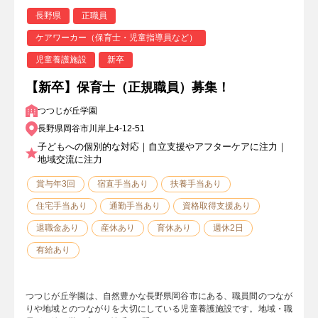
長野県
正職員
ケアワーカー（保育士・児童指導員など）
児童養護施設
新卒
【新卒】保育士（正規職員）募集！
つつじが丘学園
長野県岡谷市川岸上4-12-51
子どもへの個別的な対応｜自立支援やアフターケアに注力｜
地域交流に注力
賞与年3回
宿直手当あり
扶養手当あり
住宅手当あり
通勤手当あり
資格取得支援あり
退職金あり
産休あり
育休あり
週休2日
有給あり
つつじが丘学園は、自然豊かな長野県岡谷市にある、職員間のつなが
りや地域とのつながりを大切にしている児童養護施設です。地域・職