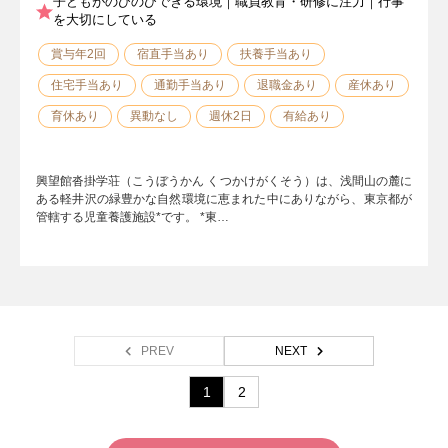
子どもがのびのびできる環境｜職員教育・研修に注力｜行事
を大切にしている
賞与年2回
宿直手当あり
扶養手当あり
住宅手当あり
通勤手当あり
退職金あり
産休あり
育休あり
異動なし
週休2日
有給あり
興望館沓掛学荘（こうぼうかん くつかけがくそう）は、浅間山の麓に
ある軽井沢の緑豊かな自然環境に恵まれた中にありながら、東京都が
管轄する児童養護施設*です。 *東…
PREV
NEXT
1
2