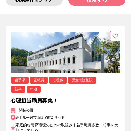
検索する
岩手県
正職員
心理職
児童養護施設
新卒
中途
心理担当職員募集！
一関藤の園
岩手県一関市山目字館２番地５
家庭的な養育環境のための取組み｜若手職員多数｜行事を大
切にしている