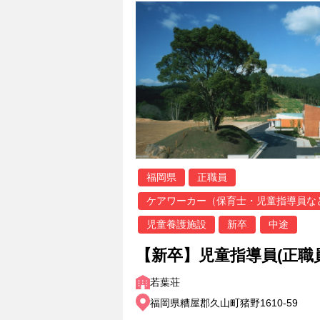
福岡県
正職員
ケアワーカー（保育士・児童指導員な
児童養護施設
新卒
中途
【新卒】児童指導員(正職
若葉荘
福岡県糟屋郡久山町猪野1610-59