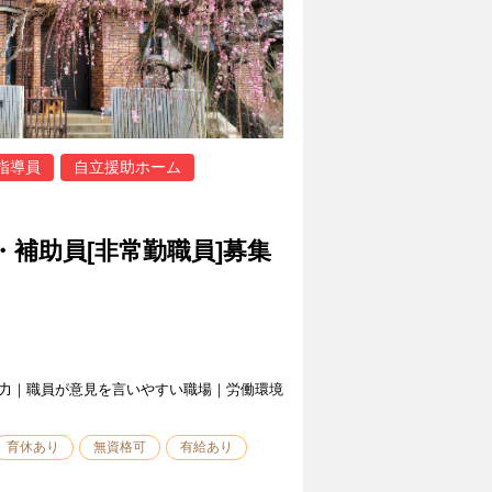
指導員
自立援助ホーム
・補助員[非常勤職員]募集
力｜職員が意見を言いやすい職場｜労働環境
育休あり
無資格可
有給あり