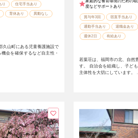
家庭的な養育環境のための取
あり
住宅手当あり
度などサポートあり
育休あり
異動なし
賞与年3回
宿直手当あり
通勤手当あり
退職金あり
週休2日
有給あり
郡久山町にある児童養護施設で
る機会を確保するなど自主性・
若葉荘は、福岡市の北、自然
す。 自治会を組織し、子ど
主体性を大切にしています。 