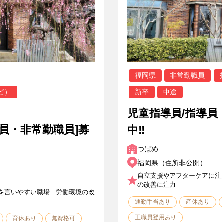
福岡県
非常勤職員
ど）
新卒
中途
児童指導員/指導員
職員・非常勤職員]募
中‼
つばめ
福岡県（住所非公開）
自立支援やアフターケアに注
の改善に注力
を言いやすい職場｜労働環境の改
通勤手当あり
産休あり
正職員登用あり
育休あり
無資格可