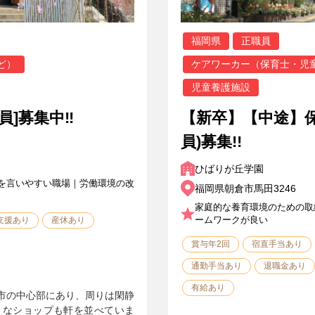
福岡県
正職員
ど）
ケアワーカー（保育士・児
児童養護施設
員]募集中‼
【新卒】【中途】
員)募集!!
ひばりが丘学園
を言いやすい職場｜労働環境の改
福岡県朝倉市馬田3246
家庭的な養育環境のための取
ームワークが良い
支援あり
産休あり
賞与年2回
宿直手当あり
通勤手当あり
退職金あり
有給あり
市の中心部にあり、周りは閑静
々なショップも軒を並べていま