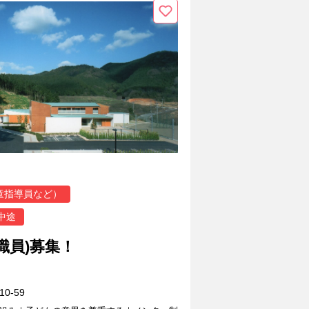
童指導員など）
中途
職員)募集！
0-59