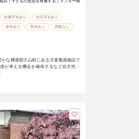
組み｜子どもの意思を尊重する｜メンター制
扶養手当あり
住宅手当あり
産休あり
育休あり
異動なし
豊かな糟屋郡久山町にある児童養護施設で
も達が考える機会を確保するなど自主性・
…