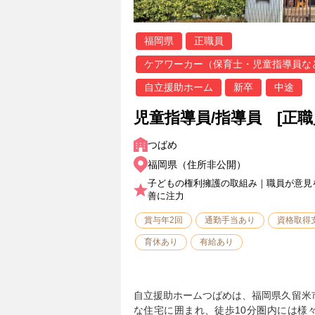
福岡県
正職員
ケアワーカー（保育士・児童指導員な
自立援助ホーム
新卒
中途
児童指導員/指導員 [正職
つばめ
福岡県（住所非公開）
子どもの権利擁護の取組み｜職員が意見
善に注力
賞与年2回
通勤手当あり
資格取得
育休あり
有給あり
自立援助ホームつばめは、福岡県久留米
な住宅に囲まれ、徒歩10分圏内には様