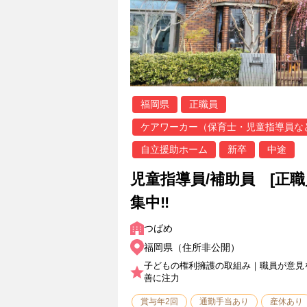
福岡県
正職員
ケアワーカー（保育士・児童指導員な
自立援助ホーム
新卒
中途
児童指導員/補助員 [正
集中‼
つばめ
福岡県（住所非公開）
子どもの権利擁護の取組み｜職員が意見
善に注力
賞与年2回
通勤手当あり
産休あり