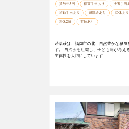
賞与年3回
宿直手当あり
扶養手当
通勤手当あり
退職金あり
産休あり
週休2日
有給あり
若葉荘は、福岡市の北、自然豊かな糟屋
す。 自治会を組織し、子ども達が考え
主体性を大切にしています。 …