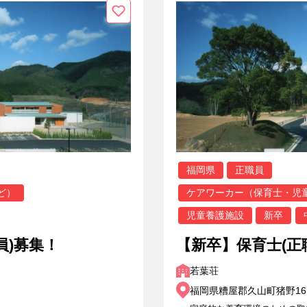
福岡県
正職員
ど）
ケアワーカー（保育士・児
児童養護施設
新卒
員)募集！
【新卒】保育士(正
若葉荘
福岡県糟屋郡久山町猪野161