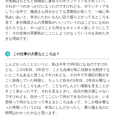
天使園はもともと就職前に夏祭りのボランティアをされていて、
それが一つのきっかけになったのですけれども、ボランティアを
している中で、職員さん同士がとても雰囲気が良くて、一緒に和
気あいあいと、本当にたわいもない話で盛り上がってるところを
見て、多分職員さんの雰囲気がいいっていうのはこどもにも伝わ
るだろうなと。やっぱりこども同士もキャッキャ楽しそうにして
て、その全体の雰囲気がここにしようかなっていうのを決めた大
きな理由です。
この仕事の大変なところは？
しんどかったことというと、私は今年で3年目になるのですけれ
ども、この1年目、2年目で、こども自身が私に信頼を当然持てな
いところもあると思うんですけれども、その中で不適応行動がす
ごく頻発していた時期と、ちょうど自分の1年目、2年目が重なっ
たっていうところもあって、こどものしんどい場面を見ることが
すごく多かったです。それを見るときに、自分の無力感じゃない
ですけれども、自分ってここにいて何ができるのかなとか、いる
意味って何かなとかって考えるところはあって、そこが積み重な
った時期っていうのは、本当にしんどかったし、乗り越えるのに
時間はかかったかなと思います。