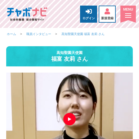
ログイン
新規登録
ホーム
職員インタビュー
高知聖園天使園 福富 友莉 さん
高知聖園天使園
福富 友莉 さん