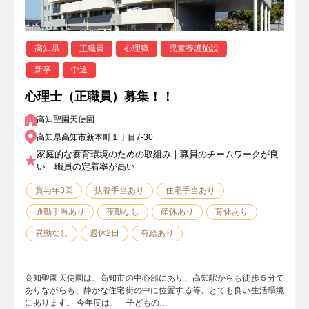
高知県
正職員
心理職
児童養護施設
新卒
中途
心理士（正職員）募集！！
高知聖園天使園
高知県高知市新本町１丁目7-30
家庭的な養育環境のための取組み｜職員のチームワークが良
い｜職員の定着率が高い
賞与年3回
扶養手当あり
住宅手当あり
通勤手当あり
夜勤なし
産休あり
育休あり
異動なし
週休2日
有給あり
高知聖園天使園は、高知市の中心部にあり、高知駅からも徒歩５分で
ありながらも、静かな住宅街の中に位置する等、とても良い生活環境
にあります。 今年度は、「子どもの…