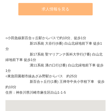
求人情報を見る
アクセス
○小田急線新百合ヶ丘駅からバスで約10分、徒歩1分
新15系統 大谷行(6番) 白山北緑地前下車 徒歩1
分
新17系統 聖マリアンナ医科大学行(7番) 白山北
緑地前下車 徒歩1分
溝11系統 溝の口行(2番) 白山北緑地前下車 徒歩
1分
○東急田園都市線あざみ野駅からバス 約25分
新百合ヶ丘行(1番) 王禅寺中央小学校下車 徒歩
約10分
住所：神奈川県川崎市麻生区白山1-1-5