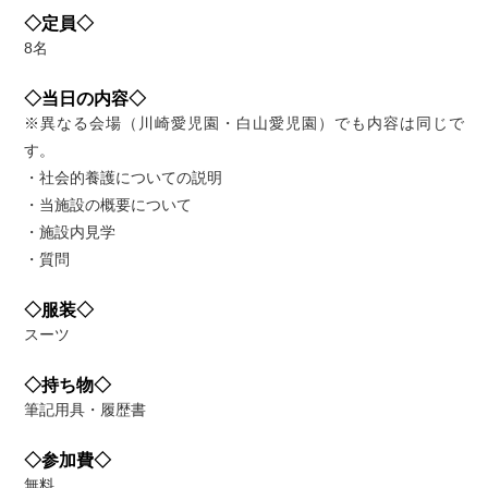
◇定員◇
8名
◇当日の内容◇
※異なる会場（川崎愛児園・白山愛児園）でも内容は同じで
す。
・社会的養護についての説明
・当施設の概要について
・施設内見学
・質問
◇服装◇
スーツ
◇持ち物◇
筆記用具・履歴書
◇参加費◇
無料