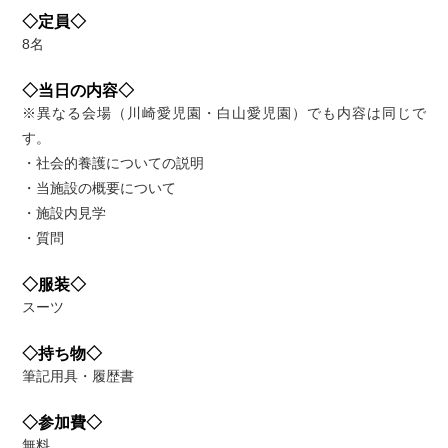
◇定員◇
8名
◇当日の内容◇
※異なる会場（川崎愛児園・白山愛児園）でも内容は同じで
す。
・社会的養護についての説明
・当施設の概要について
・施設内見学
・質問
◇服装◇
スーツ
◇持ち物◇
筆記用具・履歴書
◇参加費◇
無料