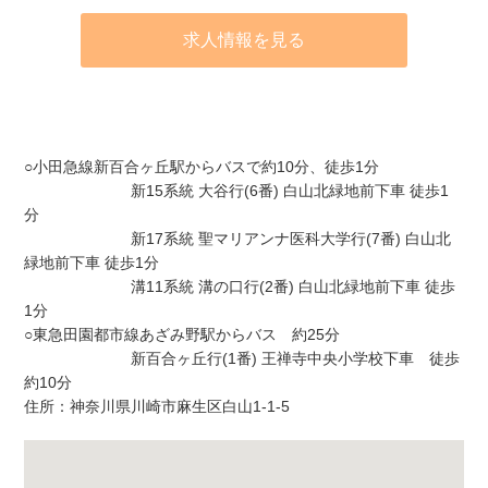
求人情報を見る
アクセス
○小田急線新百合ヶ丘駅からバスで約10分、徒歩1分
新15系統 大谷行(6番) 白山北緑地前下車 徒歩1
分
新17系統 聖マリアンナ医科大学行(7番) 白山北
緑地前下車 徒歩1分
溝11系統 溝の口行(2番) 白山北緑地前下車 徒歩
1分
○東急田園都市線あざみ野駅からバス 約25分
新百合ヶ丘行(1番) 王禅寺中央小学校下車 徒歩
約10分
住所：神奈川県川崎市麻生区白山1-1-5