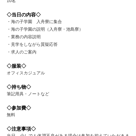
10名
◇当日の内容◇
・海の子学園 入舟寮に集合
・海の子学園の説明（入舟寮・池島寮）
・業務の内容説明
・見学をしながら質疑応答
・求人のご案内
◇服装◇
オフィスカジュアル
◇持ち物◇
筆記用具・ノートなど
◇参加費◇
無料
◇注意事項◇
当日 少しでも体調不良がある場合は参加を控えていただきま