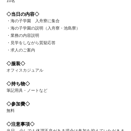
10名
◇当日の内容◇
・海の子学園 入舟寮に集合
・海の子学園の説明（入舟寮・池島寮）
・業務の内容説明
・見学をしながら質疑応答
・求人のご案内
◇服装◇
オフィスカジュアル
◇持ち物◇
筆記用具・ノートなど
◇参加費◇
無料
◇注意事項◇
当日 少しでも体調不良がある場合は参加を控えていただきま