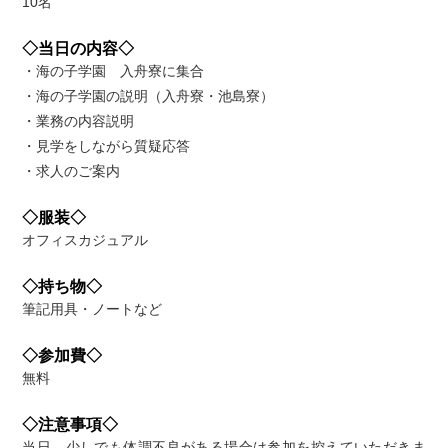
10名
◇当日の内容◇
・海の子学園 入舟寮に集合
・海の子学園の説明（入舟寮・池島寮）
・業務の内容説明
・見学をしながら質疑応答
・求人のご案内
◇服装◇
オフィスカジュアル
◇持ち物◇
筆記用具・ノートなど
◇参加費◇
無料
◇注意事項◇
当日 少しでも体調不良がある場合は参加を控えていただきま