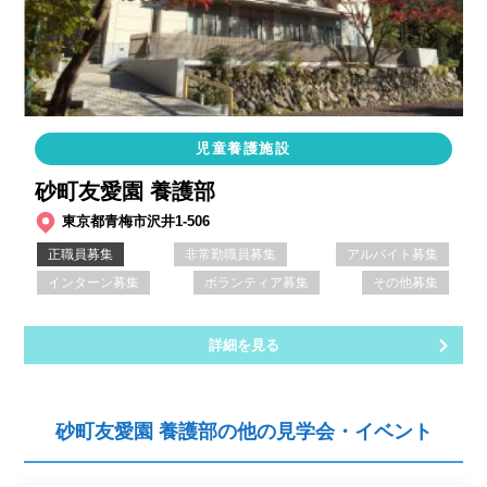
児童養護施設
砂町友愛園 養護部
東京都青梅市沢井1-506
正職員募集
非常勤職員募集
アルバイト募集
インターン募集
ボランティア募集
その他募集
詳細を見る
砂町友愛園 養護部の他の見学会・イベント