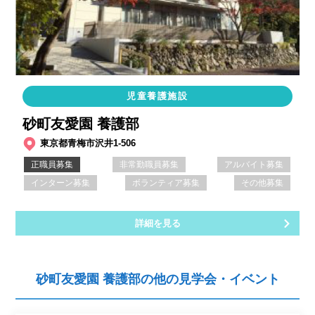
児童養護施設
砂町友愛園 養護部
東京都青梅市沢井1-506
正職員募集
非常勤職員募集
アルバイト募集
インターン募集
ボランティア募集
その他募集
詳細を見る
砂町友愛園 養護部の他の見学会・イベント