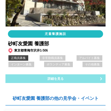
児童養護施設
砂町友愛園 養護部
東京都青梅市沢井1-506
正職員募集
非常勤職員募集
アルバイト募集
インターン募集
ボランティア募集
その他募集
詳細を見る
砂町友愛園 養護部の他の見学会・イベント