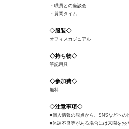
・職員との座談会
・質問タイム
◇服装◇
オフィスカジュアル
◇持ち物◇
筆記用具
◇参加費◇
無料
◇注意事項◇
■個人情報の観点から、SNSなどへ
■体調不良等がある場合には来園をお控