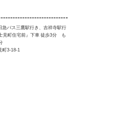
田急バス三鷹駅行き、吉祥寺駅行
士見町住宅前』下車 徒歩3分 も
分
3-18-1