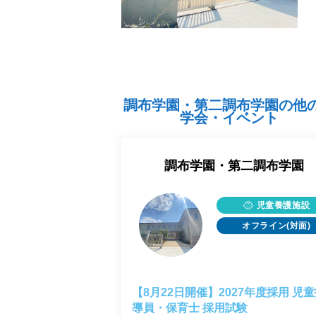
調布学園・第二調布学園の他
学会・イベント
調布学園・第二調布学園
児童養護施設
オフライン(対面)
【8月22日開催】2027年度採用 児
導員・保育士 採用試験