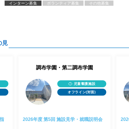
インターン募集
ボランティア募集
その他募集
の見
調布学園・第二調布学園
児童養護施設
オフライン(対面)
童指
2026年度 第5回 施設見学・就職説明会
20