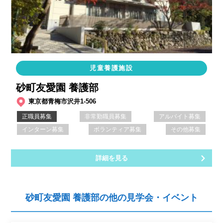
児童養護施設
砂町友愛園 養護部
東京都青梅市沢井1-506
正職員募集
非常勤職員募集
アルバイト募集
インターン募集
ボランティア募集
その他募集
詳細を見る
砂町友愛園 養護部の他の見学会・イベント