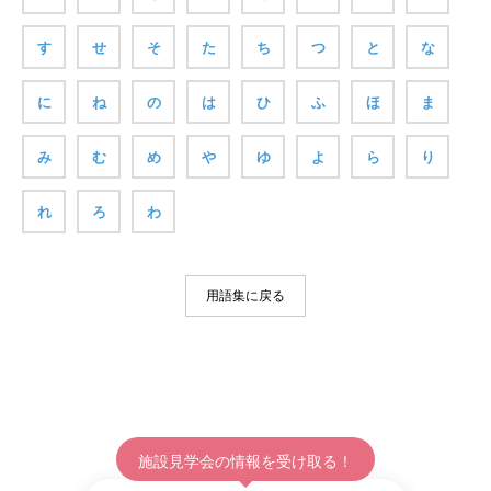
す
せ
そ
た
ち
つ
と
な
に
ね
の
は
ひ
ふ
ほ
ま
み
む
め
や
ゆ
よ
ら
り
れ
ろ
わ
用語集に戻る
施設見学会の情報を受け取る！