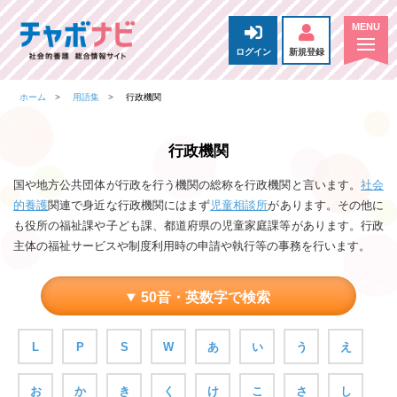
ログイン
新規登録
ホーム
用語集
行政機関
行政機関
国や地方公共団体が行政を行う機関の総称を行政機関と言います。
社会
的養護
関連で身近な行政機関にはまず
児童相談所
があります。その他に
も役所の福祉課や子ども課、都道府県の児童家庭課等があります。行政
主体の福祉サービスや制度利用時の申請や執行等の事務を行います。
50音・英数字で検索
L
P
S
W
あ
い
う
え
お
か
き
く
け
こ
さ
し