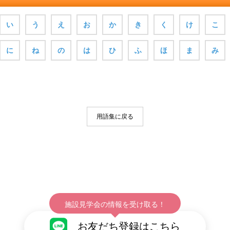
い
う
え
お
か
き
く
け
こ
に
ね
の
は
ひ
ふ
ほ
ま
み
用語集に戻る
施設見学会の情報を受け取る！
お友だち登録はこちら