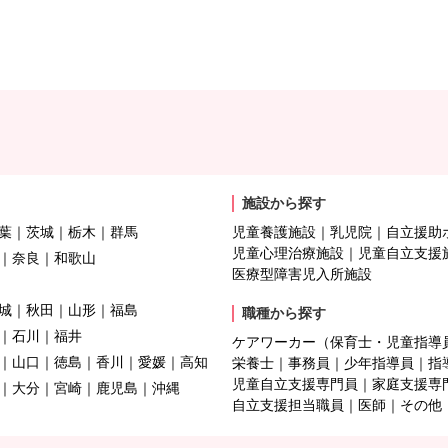
施設から探す
葉
茨城
栃木
群馬
児童養護施設
乳児院
自立援助
児童心理治療施設
児童自立支援
奈良
和歌山
医療型障害児入所施設
城
秋田
山形
福島
職種から探す
石川
福井
ケアワーカー（保育士・児童指導
山口
徳島
香川
愛媛
高知
栄養士
事務員
少年指導員
指
児童自立支援専門員
家庭支援専
大分
宮崎
鹿児島
沖縄
自立支援担当職員
医師
その他