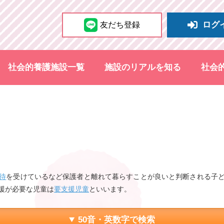
ログ
友だち登録
社会的養護施設一覧
施設のリアルを知る
社会
待
を受けているなど保護者と離れて暮らすことが良いと判断される子
援が必要な児童は
要支援児童
といいます。
50音・英数字で検索