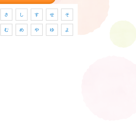
さ
し
す
せ
そ
む
め
や
ゆ
よ