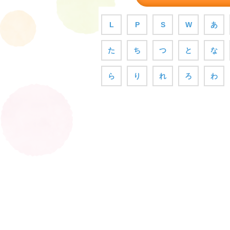
L
P
S
W
あ
た
ち
つ
と
な
ら
り
れ
ろ
わ