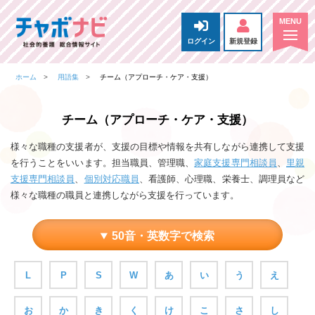
ログイン
新規登録
ホーム
用語集
チーム（アプローチ・ケア・支援）
チーム（アプローチ・ケア・支援）
様々な職種の支援者が、支援の目標や情報を共有しながら連携して支援
を行うことをいいます。担当職員、管理職、
家庭支援専門相談員
、
里親
支援専門相談員
、
個別対応職員
、看護師、心理職、栄養士、調理員など
様々な職種の職員と連携しながら支援を行っています。
50音・英数字で検索
L
P
S
W
あ
い
う
え
お
か
き
く
け
こ
さ
し