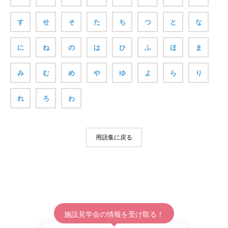
す
せ
そ
た
ち
つ
と
な
に
ね
の
は
ひ
ふ
ほ
ま
み
む
め
や
ゆ
よ
ら
り
れ
ろ
わ
用語集に戻る
施設見学会の情報を受け取る！