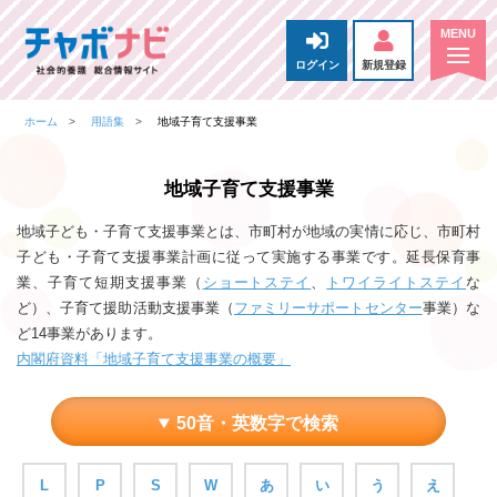
ログイン
新規登録
ホーム
用語集
地域子育て支援事業
地域子育て支援事業
地域子ども・子育て支援事業とは、市町村が地域の実情に応じ、市町村
子ども・子育て支援事業計画に従って実施する事業です。延長保育事
業、子育て短期支援事業（
ショートステイ
、
トワイライトステイ
な
ど）、子育て援助活動支援事業（
ファミリーサポートセンター
事業）な
ど14事業があります。
内閣府資料「地域子育て支援事業の概要」
50音・英数字で検索
L
P
S
W
あ
い
う
え