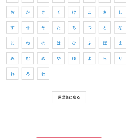
お
か
き
く
け
こ
さ
し
す
せ
そ
た
ち
つ
と
な
に
ね
の
は
ひ
ふ
ほ
ま
み
む
め
や
ゆ
よ
ら
り
れ
ろ
わ
用語集に戻る