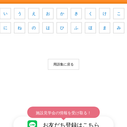
い
う
え
お
か
き
く
け
こ
に
ね
の
は
ひ
ふ
ほ
ま
み
用語集に戻る
施設見学会の情報を受け取る！
お友だち登録はこちら