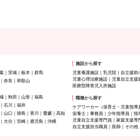
施設から探す
葉
茨城
栃木
群馬
児童養護施設
乳児院
自立援助
児童心理治療施設
児童自立支援
奈良
和歌山
医療型障害児入所施設
城
秋田
山形
福島
職種から探す
石川
福井
ケアワーカー（保育士・児童指導
山口
徳島
香川
愛媛
高知
栄養士
事務員
少年指導員
指
児童自立支援専門員
家庭支援専
大分
宮崎
鹿児島
沖縄
自立支援担当職員
医師
その他