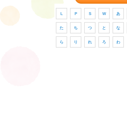
L
P
S
W
あ
た
ち
つ
と
な
ら
り
れ
ろ
わ