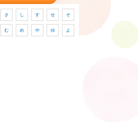
さ
し
す
せ
そ
む
め
や
ゆ
よ