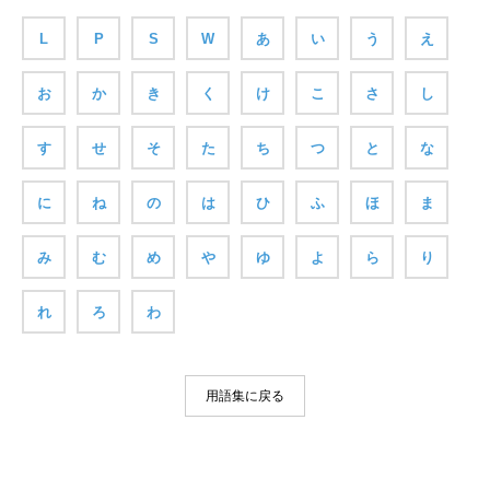
L
P
S
W
あ
い
う
え
お
か
き
く
け
こ
さ
し
す
せ
そ
た
ち
つ
と
な
に
ね
の
は
ひ
ふ
ほ
ま
み
む
め
や
ゆ
よ
ら
り
れ
ろ
わ
用語集に戻る