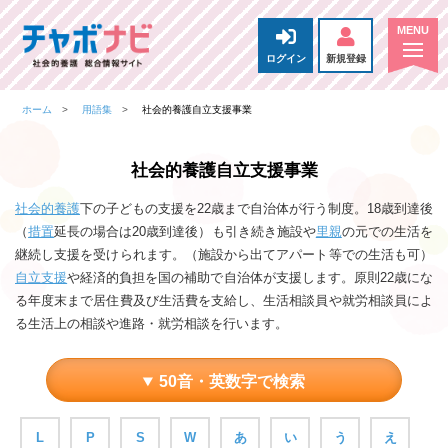
ログイン
新規登録
ホーム
用語集
社会的養護自立支援事業
社会的養護自立支援事業
社会的養護
下の子どもの支援を22歳まで自治体が行う制度。18歳到達後
（
措置
延長の場合は20歳到達後）も引き続き施設や
里親
の元での生活を
継続し支援を受けられます。（施設から出てアパート等での生活も可）
自立支援
や経済的負担を国の補助で自治体が支援します。原則22歳にな
る年度末まで居住費及び生活費を支給し、生活相談員や就労相談員によ
る生活上の相談や進路・就労相談を行います。
50音・英数字で検索
L
P
S
W
あ
い
う
え