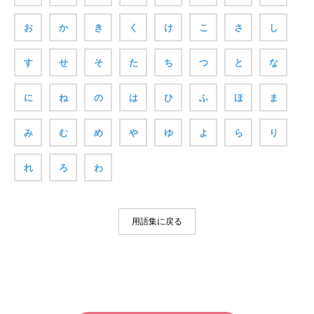
お
か
き
く
け
こ
さ
し
す
せ
そ
た
ち
つ
と
な
に
ね
の
は
ひ
ふ
ほ
ま
み
む
め
や
ゆ
よ
ら
り
れ
ろ
わ
用語集に戻る