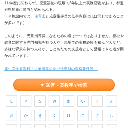
11.学歴に関わらず、児童福祉の現場で3年以上の実務経験があり、都道
府県知事に適当と認められる。
（※施設内では、
保育士
と児童指導員の仕事内容はほぼ同じであること
が多いです）
このように、児童指導員になるための道は一つではありません。福祉や
教育に関する専門知識を持つ人や、現場での実務経験を積んだ人など、
多様な背景を持つ人材が、こどもたちの支援者として活躍できる道が開
かれています。
厚生労働省資料「児童指導員及び指導員の資格要件等 」
50音・英数字で検索
L
P
S
W
あ
い
う
え
お
か
き
く
け
こ
さ
し