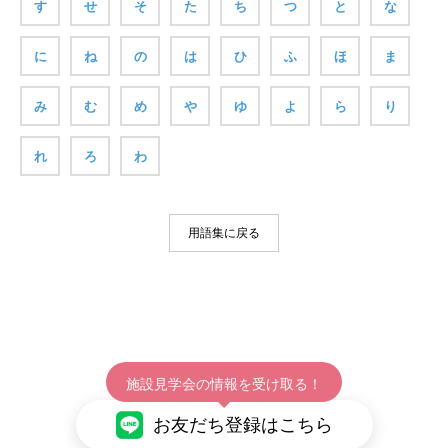
す
せ
そ
た
ち
つ
と
な
に
ね
の
は
ひ
ふ
ほ
ま
み
む
め
や
ゆ
よ
ら
り
れ
ろ
わ
用語集に戻る
施設見学会の情報を受け取る！
お友だち登録はこちら