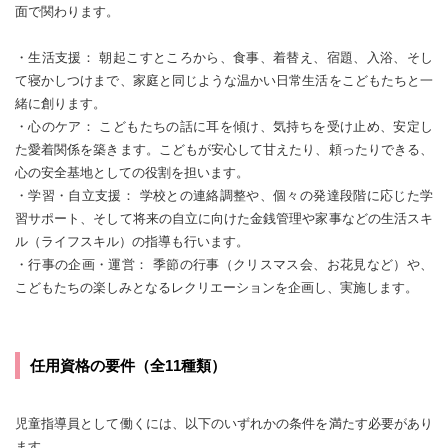
面で関わります。
・生活支援： 朝起こすところから、食事、着替え、宿題、入浴、そし
て寝かしつけまで、家庭と同じような温かい日常生活をこどもたちと一
緒に創ります。
・心のケア： こどもたちの話に耳を傾け、気持ちを受け止め、安定し
た愛着関係を築きます。こどもが安心して甘えたり、頼ったりできる、
心の安全基地としての役割を担います。
・学習・自立支援： 学校との連絡調整や、個々の発達段階に応じた学
習サポート、そして将来の自立に向けた金銭管理や家事などの生活スキ
ル（ライフスキル）の指導も行います。
・行事の企画・運営： 季節の行事（クリスマス会、お花見など）や、
こどもたちの楽しみとなるレクリエーションを企画し、実施します。
任用資格の要件（全11種類）
児童指導員として働くには、以下のいずれかの条件を満たす必要があり
ます。