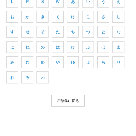
L
P
S
W
あ
い
う
え
お
か
き
く
け
こ
さ
し
す
せ
そ
た
ち
つ
と
な
に
ね
の
は
ひ
ふ
ほ
ま
み
む
め
や
ゆ
よ
ら
り
れ
ろ
わ
用語集に戻る