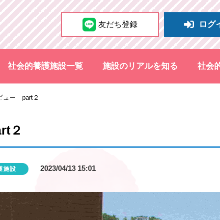
ログ
友だち登録
社会的養護施設一覧
施設のリアルを知る
社会
ュー part２
rt２
2023/04/13 15:01
護施設