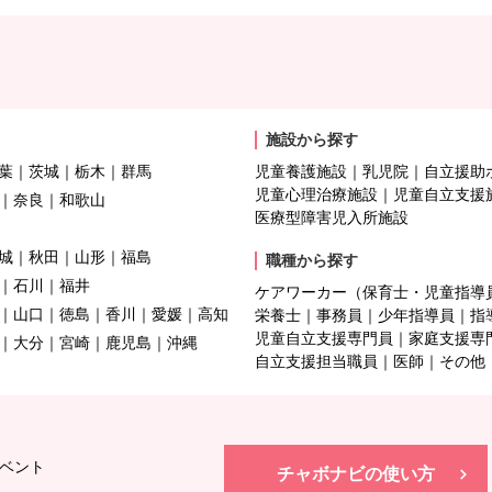
施設から探す
葉
茨城
栃木
群馬
児童養護施設
乳児院
自立援助
児童心理治療施設
児童自立支援
奈良
和歌山
医療型障害児入所施設
城
秋田
山形
福島
職種から探す
石川
福井
ケアワーカー（保育士・児童指導
山口
徳島
香川
愛媛
高知
栄養士
事務員
少年指導員
指
児童自立支援専門員
家庭支援専
大分
宮崎
鹿児島
沖縄
自立支援担当職員
医師
その他
ベント
チャボナビの使い方