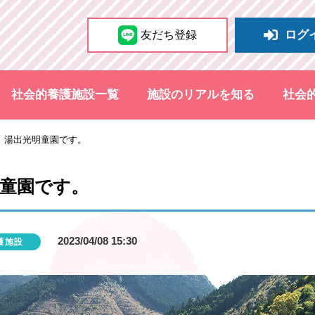
ログ
友だち登録
社会的養護施設一覧
施設のリアルを知る
社会
。湯出光明童園です。
童園です。
2023/04/08 15:30
護施設