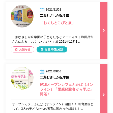
2021/11/01
二葉むさしが丘学園
「おくちとこびと展」
二葉むさしが丘学園の子どもたちとアーティスト和田昌宏
さんによる 「おくちとこびと」展 2021年11月1...
お知らせ
児童養護施設
2021/09/06
二葉むさしが丘学園
9/18オープンカフェふたば（オン
ライン）「里親経験者から学ぶ」
開催！
オープンカフェふたば（オンライン）開催！！ 養育里親と
して、3人の子どもたちの養育に関わった経験をお...