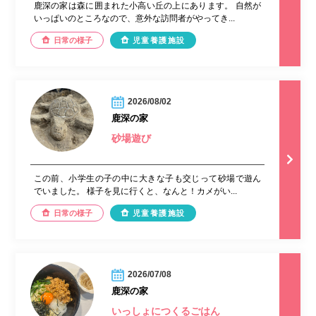
鹿深の家は森に囲まれた小高い丘の上にあります。 自然が
いっぱいのところなので、意外な訪問者がやってき...
日常の様子
児童養護施設
2026/08/02
鹿深の家
砂場遊び
この前、小学生の子の中に大きな子も交じって砂場で遊ん
でいました。 様子を見に行くと、なんと！カメがい...
日常の様子
児童養護施設
2026/07/08
鹿深の家
いっしょにつくるごはん