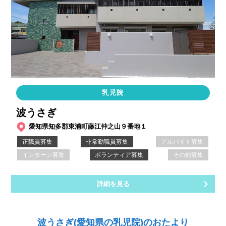
乳児院
波うさぎ
愛知県知多郡東浦町藤江仲之山９番地１
正職員募集
非常勤職員募集
アルバイト募集
インターン募集
ボランティア募集
その他募集
詳細を見る
波うさぎ(愛知県の乳児院)のおたより