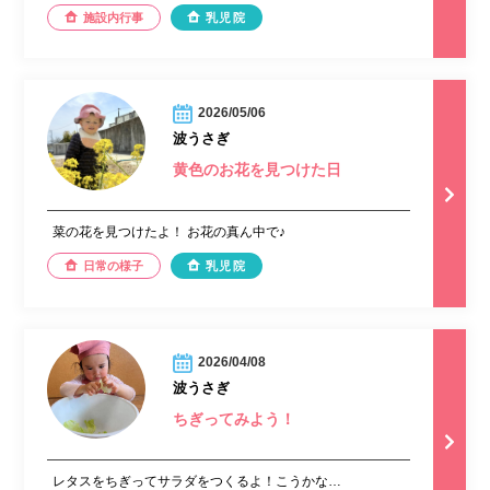
施設内行事
乳児院
2026/05/06
波うさぎ
黄色のお花を見つけた日
菜の花を見つけたよ！ お花の真ん中で♪
日常の様子
乳児院
2026/04/08
波うさぎ
ちぎってみよう！
レタスをちぎってサラダをつくるよ！こうかな…