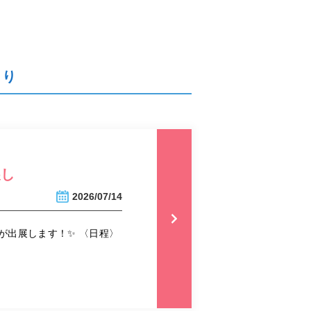
より
展し
2026/07/14
が出展します！✨ 〈日程〉