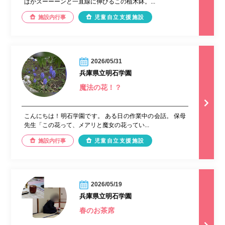
ぱがズーーーンと一直線に伸びるこの植木鉢。...
施設内行事
児童自立支援施設
2026/05/31
兵庫県立明石学園
魔法の花！？
こんにちは！明石学園です。 ある日の作業中の会話。 保母
先生「この花って、メアリと魔女の花ってい...
施設内行事
児童自立支援施設
2026/05/19
兵庫県立明石学園
春のお茶席