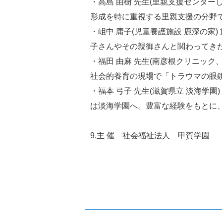
・高島 由樹 先生(里親支援センタ
形成を特に重視する里親支援の分野
・岨中 庸子(児童養護施設 鹿深の家
子さんやその親御さんと関わってき
・福田 由麻 先生(南彦根クリニック
社会的養育の現場で「トラウマの眼
・福本 弓子 先生(滋賀県立 淡海学
は淡海学園へ。豊富な経験をもとに
9.主 催 社会福祉法人 甲賀学園