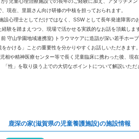
ーしが) 児童心理治療施設での長年のご経験に加え、アタッチメン
で、現在、里親さん向け研修の中核を担っておられます。
) 施設心理士としてだけではなく、SSW として長年発達障害の
た経験を踏まえつつ、現場で活かせる実践的なお話を頂戴しま
、前 守山学園地域連携室) トラウマケアに造詣が深い若手ホー
鏡をかける」ことの重要性を分かりやすくお話しいただきます
園) 児相や精神医療センター等で長く児童臨床に携わった後、現在
、 「性」を取り扱う上での大切なポイントについて解説いただ
鹿深の家(滋賀県の児童養護施設)の施設情報