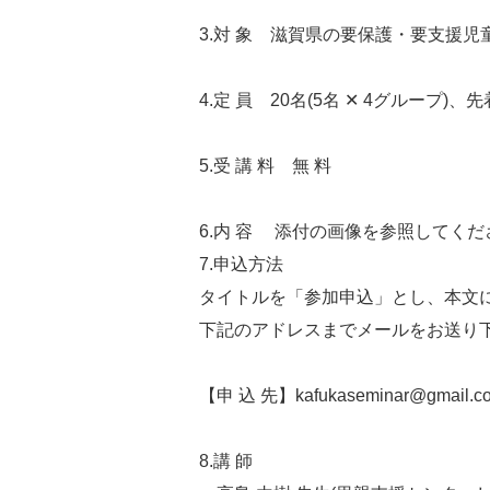
3.対 象 滋賀県の要保護・要支援児
4.定 員 20名(5名 ✕ 4グループ)
5.受 講 料 無 料
6.内 容 添付の画像を参照してくだ
7.申込方法
タイトルを「参加申込」とし、本文
下記のアドレスまでメールをお送り
【申 込 先】kafukaseminar@gmail
8.講 師